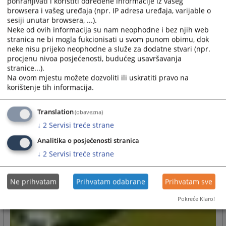
pohranjivati i koristiti određene informacije iz vašeg
browsera i vašeg uređaja (npr. IP adresa uređaja, varijable o
sesiji unutar browsera, ...).
Neke od ovih informacija su nam neophodne i bez njih web
stranica ne bi mogla fukcionisati u svom punom obimu, dok
neke nisu prijeko neophodne a služe za dodatne stvari (npr.
procjenu nivoa posjećenosti, budućeg usavršavanja
stranice...).
Na ovom mjestu možete dozvoliti ili uskratiti pravo na
korištenje tih informacija.
Translation
(obavezna)
↓
2
Servisi treće strane
Analitika o posjećenosti stranica
↓
2
Servisi treće strane
Ne prihvatam
Prihvatam odabrane
Prihvatam sve
Pokreće Klaro!