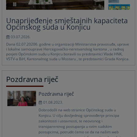
Unaprijeđenje smještajnih kapaciteta
Općinskog suda u Konjicu
03.07.2026.
Dana 02.07.20206. godine u organizaciji Ministarstva pravosuđa, uprave
i lokalne samouprave Hercegovačko-neretvanskog kantona , u radnoj
posjeti Općinskom sudu u Konjicu boravili su predstavnici Vlade HNK,
VSTV-a BiH, Kantonalnog suda u Mostaru , te predstavnici Grada Konjica.
Pozdravna riječ
Pozdravna riječ
01.08.2023.
Dobrodošli na web stranice Općinskog suda u
Konjicu. U cilju dosljednog sprovođenje principa
zakonitosti i ustavnosti, te neovisnog i
transparentnog postupanja u svim sudskim
postupcima, potrudit ćemo se da na našim web